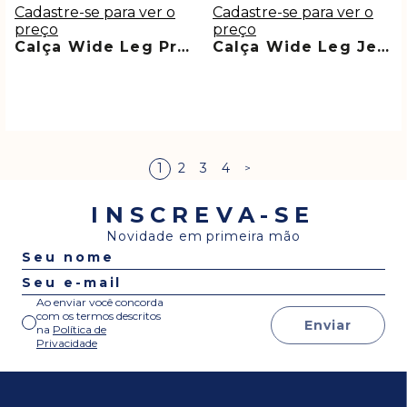
Cadastre-se para ver o
Cadastre-se para ver o
preço
preço
Calça Wide Leg Preta Marmorizada Premium Sol
Calça Wide Leg Jeans Clara Petit Com Cinto Tamy
1
2
3
4
INSCREVA-SE
Novidade em primeira mão
Ao enviar você concorda
com os termos descritos
Enviar
na
Política de
Privacidade