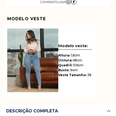
MODELO VESTE
Altura:
1,60m
Cintura:
68cm
Quadril:
106cm
Busto:
94m
Veste Tamanho:
38
DESCRIÇÃO COMPLETA