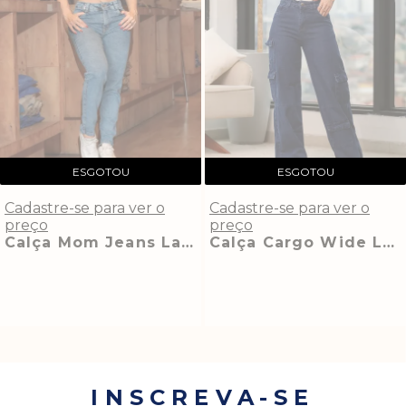
ESGOTOU
ESGOTOU
Cadastre-se para ver o
Cadastre-se para ver o
preço
preço
Calça Mom Jeans Lavagem Média com Bolso Traseiro Chanfrado Emilia
Calça Cargo Wide Leg Jeans Escura Utilitária Fernanda
INSCREVA-SE