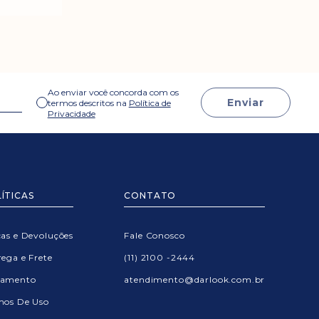
Ao enviar você concorda com os
Enviar
termos descritos na
Política de
Privacidade
ÍTICAS
CONTATO
cas e Devoluções
Fale Conosco
ega e Frete
(11) 2100 -2444
amento
atendimento@darlook.com.br
mos De Uso