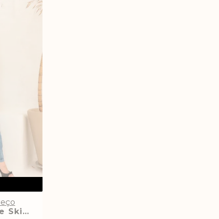
reço
Calça Jeans Plus Size Skinny Clara com Cinta Lipo Modeladora Ema