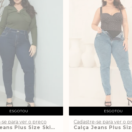
ESGOTOU
ESGOTOU
-se para ver o preço
Cadastre-se para ver o p
Calça Jeans Plus Size Skinny Escura com Cinta Lipo Modeladora Ayana